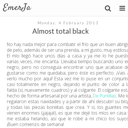
Monday, 4 February 2013
Almost total black
No hay nada mejor para combatir el frío que un buen abrig
de pelo, además de ser una prenda, a mi gusto, muy estilosa
El mío llegó hace unos días a casa y ya me lo he puest
varias veces; me encanta. Llevaba tiempo buscando uno e
negro, pero no conseguía encontrar uno que acabase d
gustarse como me quedaba, pero éste es perfecto. ¡Vais 
verlo mucho por aquí! Esta vez me lo puse en un conjunt
casi totalmente en negro, dejando el punto de color a l
falda (sí, nuevamente cuadros) y al colgante. El colgante est
hecho de forma artesanal por una artista,
De Puntillas
. Me l
regalaron estas navidades y a partir de ahí descubrí su blo
y todas las piezas boniiitas que crea. Y sí, los guantes m
vienen enormes (¡jajaja!), es que me dejé los míos en casa 
me estaba helando, así que le robé a mi chico los suyos
¡Buen comienzo de semana!