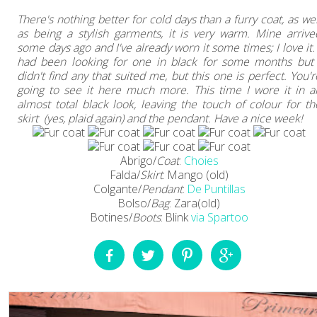
There's nothing better for cold days than a furry coat, as wel
as being a stylish garments, it is very warm. Mine arrive
some days ago and I've already worn it some times; I love it. 
had been looking for one in black for some months but 
didn't find any that suited me, but this one is perfect. You'r
going to see it here much more. This time I wore it in a
almost total black look, leaving the touch of colour for th
skirt (yes, plaid again) and the pendant. Have a nice week!
Abrigo/
Coat
:
Choies
Falda/
Skirt
: Mango (old)
Colgante/
Pendant
:
De Puntillas
Bolso/
Bag
: Zara(old)
Botines/
Boots
: Blink
via Spartoo