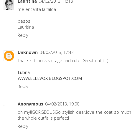
Lauritina
04/02/2013, 16:18
me encanta la falda
besos
Lauritina
Reply
Unknown
04/02/2013, 17:42
That skirt looks vintage and cute! Great outfit :)
Lubna
WWW.ELLEVOX.BLOGSPOT.COM
Reply
Anonymous
04/02/2013, 19:00
oh my!!GORGEOUS!So stylish dear,love the coat so much
the whole outfit is perfect!
Reply