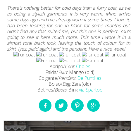
There's nothing better for cold days than a furry coat, as wel
as being a stylish garments, it is very warm. Mine arrive
some days ago and I've already worn it some times; I love it. 
had been looking for one in black for some months but 
didn't find any that suited me, but this one is perfect. You'r
going to see it here much more. This time I wore it in a
almost total black look, leaving the touch of colour for th
skirt (yes, plaid again) and the pendant. Have a nice week!
Abrigo/
Coat
:
Choies
Falda/
Skirt
: Mango (old)
Colgante/
Pendant
:
De Puntillas
Bolso/
Bag
: Zara(old)
Botines/
Boots
: Blink
via Spartoo