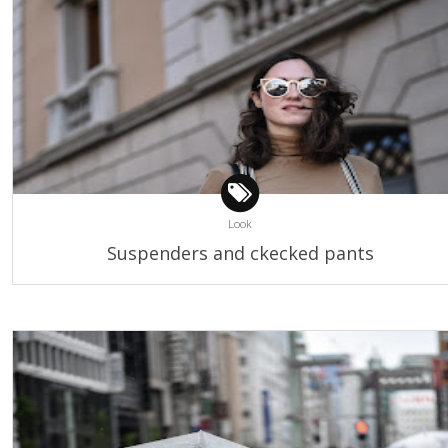
Look
Suspenders and ckecked pants