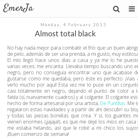
Monday, 4 February 2013
Almost total black
No hay nada mejor para combatir el frío que un buen abrig
de pelo, además de ser una prenda, a mi gusto, muy estilosa
El mío llegó hace unos días a casa y ya me lo he puest
varias veces; me encanta. Llevaba tiempo buscando uno e
negro, pero no conseguía encontrar uno que acabase d
gustarse como me quedaba, pero éste es perfecto. ¡Vais 
verlo mucho por aquí! Esta vez me lo puse en un conjunt
casi totalmente en negro, dejando el punto de color a l
falda (sí, nuevamente cuadros) y al colgante. El colgante est
hecho de forma artesanal por una artista,
De Puntillas
. Me l
regalaron estas navidades y a partir de ahí descubrí su blo
y todas las piezas boniiitas que crea. Y sí, los guantes m
vienen enormes (¡jajaja!), es que me dejé los míos en casa 
me estaba helando, así que le robé a mi chico los suyos
¡Buen comienzo de semana!