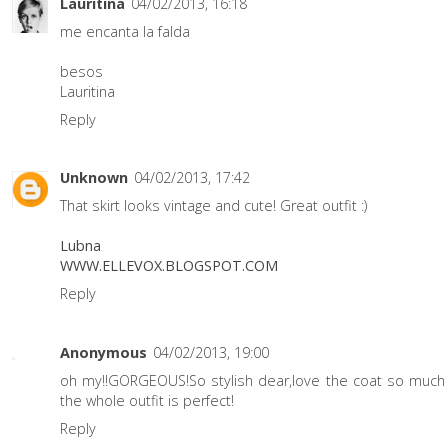
Lauritina
04/02/2013, 16:18
me encanta la falda
besos
Lauritina
Reply
Unknown
04/02/2013, 17:42
That skirt looks vintage and cute! Great outfit :)
Lubna
WWW.ELLEVOX.BLOGSPOT.COM
Reply
Anonymous
04/02/2013, 19:00
oh my!!GORGEOUS!So stylish dear,love the coat so much
the whole outfit is perfect!
Reply