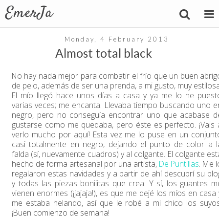
Monday, 4 February 2013
Almost total black
No hay nada mejor para combatir el frío que un buen abrig
de pelo, además de ser una prenda, a mi gusto, muy estilosa
El mío llegó hace unos días a casa y ya me lo he puest
varias veces; me encanta. Llevaba tiempo buscando uno e
negro, pero no conseguía encontrar uno que acabase d
gustarse como me quedaba, pero éste es perfecto. ¡Vais 
verlo mucho por aquí! Esta vez me lo puse en un conjunt
casi totalmente en negro, dejando el punto de color a l
falda (sí, nuevamente cuadros) y al colgante. El colgante est
hecho de forma artesanal por una artista,
De Puntillas
. Me l
regalaron estas navidades y a partir de ahí descubrí su blo
y todas las piezas boniiitas que crea. Y sí, los guantes m
vienen enormes (¡jajaja!), es que me dejé los míos en casa 
me estaba helando, así que le robé a mi chico los suyos
¡Buen comienzo de semana!