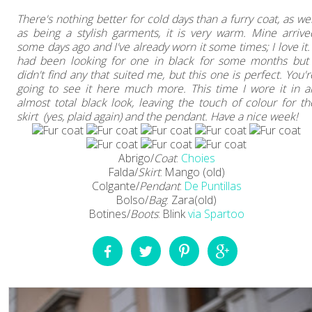
There's nothing better for cold days than a furry coat, as wel
as being a stylish garments, it is very warm. Mine arrive
some days ago and I've already worn it some times; I love it. 
had been looking for one in black for some months but 
didn't find any that suited me, but this one is perfect. You'r
going to see it here much more. This time I wore it in a
almost total black look, leaving the touch of colour for th
skirt (yes, plaid again) and the pendant. Have a nice week!
Abrigo/
Coat
:
Choies
Falda/
Skirt
: Mango (old)
Colgante/
Pendant
:
De Puntillas
Bolso/
Bag
: Zara(old)
Botines/
Boots
: Blink
via Spartoo