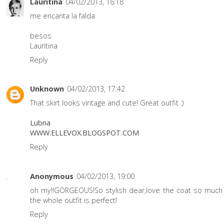
Lauritina
04/02/2013, 16:18
me encanta la falda
besos
Lauritina
Reply
Unknown
04/02/2013, 17:42
That skirt looks vintage and cute! Great outfit :)
Lubna
WWW.ELLEVOX.BLOGSPOT.COM
Reply
Anonymous
04/02/2013, 19:00
oh my!!GORGEOUS!So stylish dear,love the coat so much
the whole outfit is perfect!
Reply