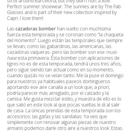
stroll around Barcelona, but they didn't hurt a little.
Perfect summer shoewear. The sunnies are by The Fab
Glasses and is part of their new collection inspired by
Capri. I love them!
Las
cazadoras bomber
han vuelto con muchísima
fuerza esta temporada y se coronan como "la chaqueta
del momento". Luego están las temporales que siempre
se llevan, como las gabardinas, las americanas, las
cazadoras vaqueras...pero las bomber son ese
must-
have
esta primavera. Ésta bomber con aplicaciones de
tigres no es de esta temporada, tendrá unos tres años,
pero sigue siendo tan actual como en su momento,
cuando quizás no se veían tanto. Me la puse el domingo
para nuestros ya habituales paseos domingueros
aportando ese aire canalla a un look que, a priori,
podría parecer más arreglado, por el calzado y la
camisa. Me gusta mezclar estilo, y muestra de ello es lo
que salió en este look al que pocas vueltas le di al salir
de casa. La únicas prendas de esta temporada son los
accesorios: las gafas y las sandalias. Ya veis que
simplemente con renovar algunas piezas de nuestro
armario podemos darle otro aire a nuestros look. Estas