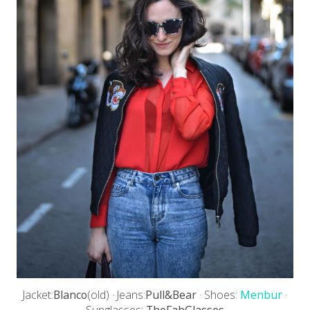
Jacket:
Blanco
(old) · Jeans:
Pull&Bear
· Shoes:
Menbur
·
Sunglasses:
TheFabGlasses