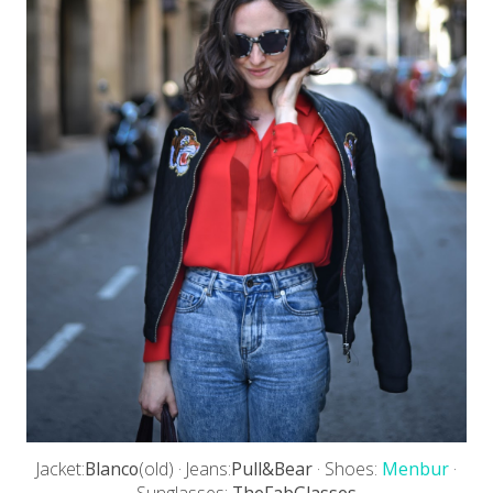
Jacket:
Blanco
(old) · Jeans:
Pull&Bear
· Shoes:
Menbur
·
Sunglasses:
TheFabGlasses