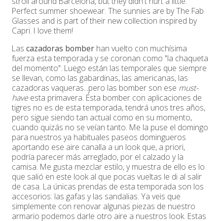
stroll around Barcelona, but they didn't hurt a little.
Perfect summer shoewear. The sunnies are by The Fab
Glasses and is part of their new collection inspired by
Capri. I love them!
Las
cazadoras bomber
han vuelto con muchísima
fuerza esta temporada y se coronan como "la chaqueta
del momento". Luego están las temporales que siempre
se llevan, como las gabardinas, las americanas, las
cazadoras vaqueras...pero las bomber son ese
must-
have
esta primavera. Ésta bomber con aplicaciones de
tigres no es de esta temporada, tendrá unos tres años,
pero sigue siendo tan actual como en su momento,
cuando quizás no se veían tanto. Me la puse el domingo
para nuestros ya habituales paseos domingueros
aportando ese aire canalla a un look que, a priori,
podría parecer más arreglado, por el calzado y la
camisa. Me gusta mezclar estilo, y muestra de ello es lo
que salió en este look al que pocas vueltas le di al salir
de casa. La únicas prendas de esta temporada son los
accesorios: las gafas y las sandalias. Ya veis que
simplemente con renovar algunas piezas de nuestro
armario podemos darle otro aire a nuestros look. Estas