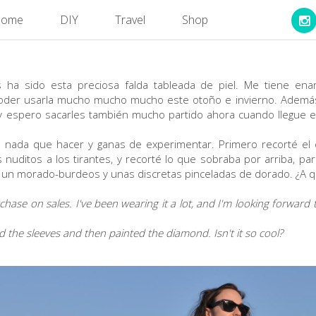
ome
DIY
Travel
Shop
 ha sido esta preciosa falda tableada de piel. Me tiene e
 poder usarla mucho mucho mucho este otoño e invierno. Adem
 espero sacarles también mucho partido ahora cuando llegue el
n nada que hacer y ganas de experimentar. Primero recorté el 
 nuditos a los tirantes, y recorté lo que sobraba por arriba, p
n un morado-burdeos y unas discretas pinceladas de dorado. ¿A 
chase on sales. I've been wearing it a lot, and I'm looking forward
nd the sleeves and then painted the diamond. Isn't it so cool?