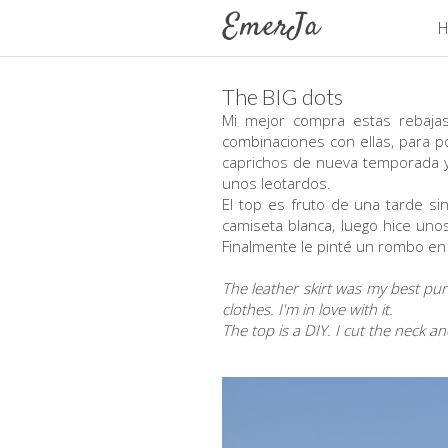
H
The BIG dots
Mi mejor compra estas rebajas
combinaciones con ellas, para
caprichos de nueva temporada y
unos leotardos.
El top es fruto de una tarde si
camiseta blanca, luego hice unos
Finalmente le pinté un rombo e
The leather skirt was my best pur
clothes. I'm in love with it.
The top is a DIY. I cut the neck a