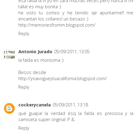
esa falda la vi yo en zara muchas veces pero nunca vi mi
talla! es muy bonita :)
he visto tu sorteo y he tenido qe apuntarme!! me
encantan los collares! un besazo :)
http://memoriesfromm.blogspot.com/
Reply
Antonio Jurado
05/09/2011, 13:05
la falda es monísima :)
Besos desde
http://yoavogueytuacalifornia.blogspot.com/
Reply
cockerycanela
05/09/2011, 13:18
qué guapa! la verdad esq la falda es preciosa y la
camiseta super original :P &
Reply