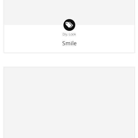
Diy,
Look
Smile