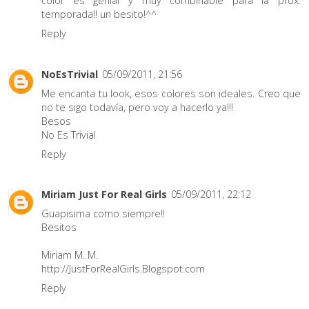
color es genial y muy combinable para la prox.
temporada!! un besito!^^
Reply
NoEsTrivial
05/09/2011, 21:56
Me encanta tu look, esos colores son ideales. Creo que
no te sigo todavía, pero voy a hacerlo ya!!!
Besos
No Es Trivial
Reply
Miriam Just For Real Girls
05/09/2011, 22:12
Guapisima como siempre!!
Besitos
Miriam M. M.
http://JustForRealGirls.Blogspot.com
Reply