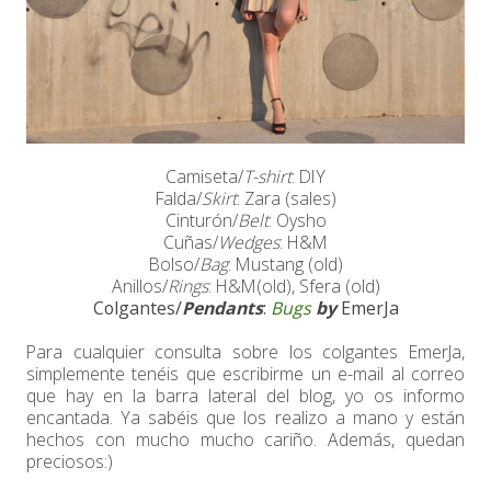
Camiseta/
T-shirt
: DIY
Falda/
Skirt
: Zara (sales)
Cinturón/
Belt
: Oysho
Cuñas/
Wedges
: H&M
Bolso/
Bag
: Mustang (old)
Anillos/
Rings
: H&M(old), Sfera (old)
Colgantes/
Pendants
:
Bugs
by
EmerJa
Para cualquier consulta sobre los colgantes EmerJa,
simplemente tenéis que escribirme un e-mail al correo
que hay en la barra lateral del blog, yo os informo
encantada. Ya sabéis que los realizo a mano y están
hechos con mucho mucho cariño. Además, quedan
preciosos:)