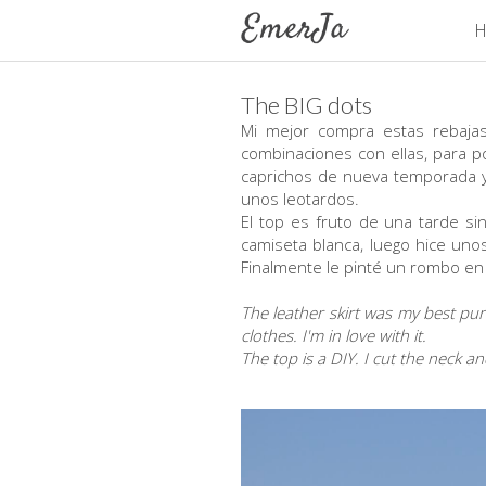
H
The BIG dots
Mi mejor compra estas rebajas
combinaciones con ellas, para
caprichos de nueva temporada y
unos leotardos.
El top es fruto de una tarde si
camiseta blanca, luego hice unos
Finalmente le pinté un rombo e
The leather skirt was my best pur
clothes. I'm in love with it.
The top is a DIY. I cut the neck a