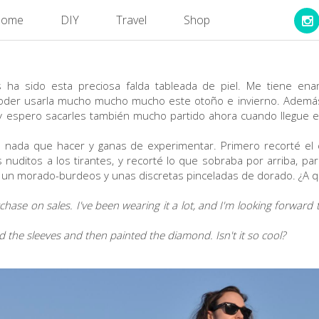
ome
DIY
Travel
Shop
 ha sido esta preciosa falda tableada de piel. Me tiene e
 poder usarla mucho mucho mucho este otoño e invierno. Adem
 espero sacarles también mucho partido ahora cuando llegue el
n nada que hacer y ganas de experimentar. Primero recorté el 
 nuditos a los tirantes, y recorté lo que sobraba por arriba, p
n un morado-burdeos y unas discretas pinceladas de dorado. ¿A 
chase on sales. I've been wearing it a lot, and I'm looking forward
nd the sleeves and then painted the diamond. Isn't it so cool?