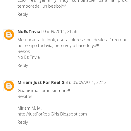
color es genial y muy combinable para la prox.
temporada!! un besito!^^
Reply
NoEsTrivial
05/09/2011, 21:56
Me encanta tu look, esos colores son ideales. Creo que
no te sigo todavía, pero voy a hacerlo ya!!!
Besos
No Es Trivial
Reply
Miriam Just For Real Girls
05/09/2011, 22:12
Guapisima como siempre!!
Besitos
Miriam M. M.
http://JustForRealGirls.Blogspot.com
Reply