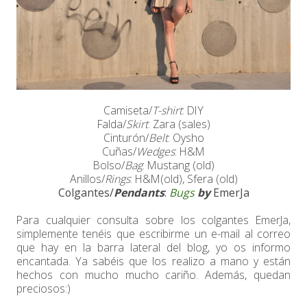
Camiseta/
T-shirt
: DIY
Falda/
Skirt
: Zara (sales)
Cinturón/
Belt
: Oysho
Cuñas/
Wedges
: H&M
Bolso/
Bag
: Mustang (old)
Anillos/
Rings
: H&M(old), Sfera (old)
Colgantes/
Pendants
:
Bugs
by
EmerJa
Para cualquier consulta sobre los colgantes EmerJa,
simplemente tenéis que escribirme un e-mail al correo
que hay en la barra lateral del blog, yo os informo
encantada. Ya sabéis que los realizo a mano y están
hechos con mucho mucho cariño. Además, quedan
preciosos:)