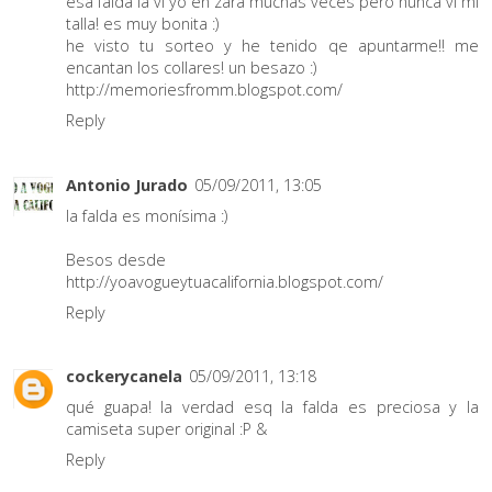
esa falda la vi yo en zara muchas veces pero nunca vi mi
talla! es muy bonita :)
he visto tu sorteo y he tenido qe apuntarme!! me
encantan los collares! un besazo :)
http://memoriesfromm.blogspot.com/
Reply
Antonio Jurado
05/09/2011, 13:05
la falda es monísima :)
Besos desde
http://yoavogueytuacalifornia.blogspot.com/
Reply
cockerycanela
05/09/2011, 13:18
qué guapa! la verdad esq la falda es preciosa y la
camiseta super original :P &
Reply