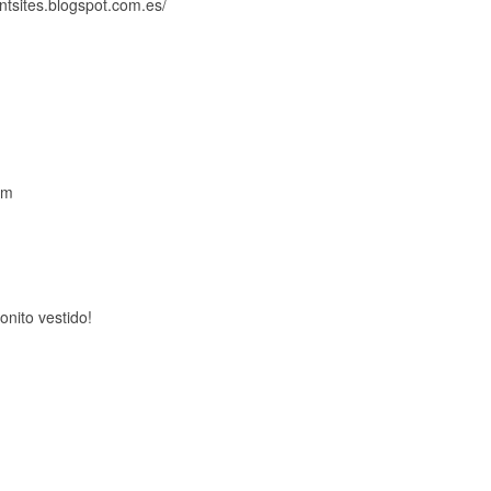
entsites.blogspot.com.es/
om
onito vestido!
m