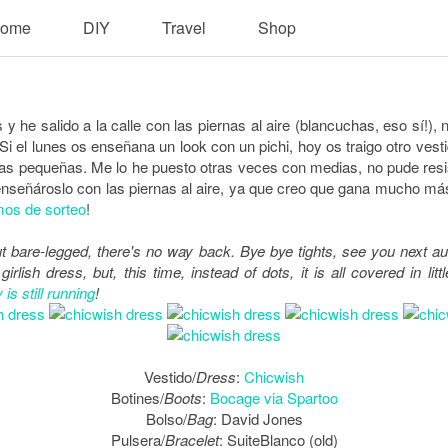
ome
DIY
Travel
Shop
 he salido a la calle con las piernas al aire (blancuchas, eso sí!), 
 el lunes os enseñana un look con un pichi, hoy os traigo otro vesti
tas pequeñas. Me lo he puesto otras veces con medias, no pude resist
enseñároslo con las piernas al aire, ya que creo que gana mucho má
mos de sorteo
!
out bare-legged, there's no way back. Bye bye tights, see you nex
rlish dress, but, this time, instead of dots, it is all covered in litt
is still running
!
Vestido/
Dress
:
Chicwish
Botines/
Boots
:
Bocage via Spartoo
Bolso/
Bag
: David Jones
Pulsera/
Bracelet
: SuiteBlanco (old)