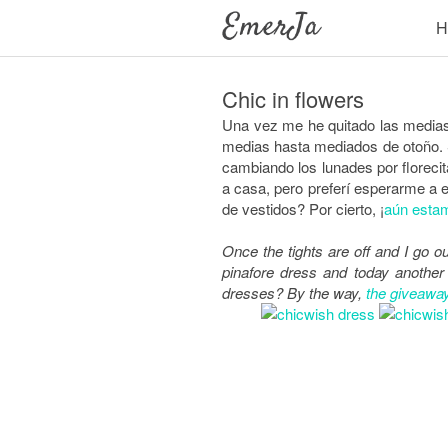
H
Chic in flowers
Una vez me he quitado las medias y
medias hasta mediados de otoño. Si
cambiando los lunades por floreci
a casa, pero preferí esperarme a 
de vestidos? Por cierto, ¡
aún esta
Once the tights are off and I go 
pinafore dress and today another gi
dresses? By the way,
the giveaway 