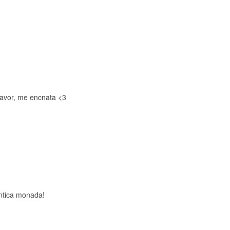
avor, me encnata <3
ntica monada!