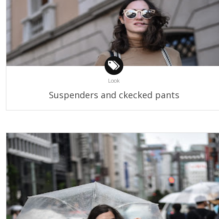
Look
Suspenders and ckecked pants