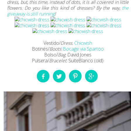
dress, but, this time, instead of dots, it is all covered in little
flowers. Do you like this kind of dresses? By the way,
the
giveaway is still running
!
Vestido/
Dress
:
Chicwish
Botines/
Boots
:
Bocage via Spartoo
Bolso/
Bag
: David Jones
Pulsera/
Bracelet
: SuiteBlanco (old)