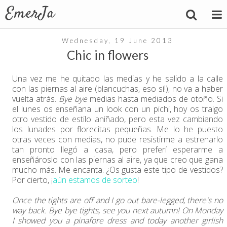
Wednesday, 19 June 2013
Chic in flowers
Una vez me he quitado las medias y he salido a la calle
con las piernas al aire (blancuchas, eso sí!), no va a haber
vuelta atrás.
Bye bye
medias hasta mediados de otoño. Si
el lunes os enseñana un look con un pichi, hoy os traigo
otro vestido de estilo aniñado, pero esta vez cambiando
los lunades por florecitas pequeñas. Me lo he puesto
otras veces con medias, no pude resistirme a estrenarlo
tan pronto llegó a casa, pero preferí esperarme a
enseñároslo con las piernas al aire, ya que creo que gana
mucho más. Me encanta. ¿Os gusta este tipo de vestidos?
Por cierto, ¡
aún estamos de sorteo
!
Once the tights are off and I go out bare-legged, there's no
way back. Bye bye tights, see you next autumn! On Monday
I showed you a pinafore dress and today another girlish