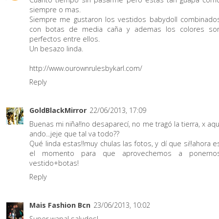
siempre o mas.
Siempre me gustaron los vestidos babydoll combinado
con botas de media caña y ademas los colores so
perfectos entre ellos.
Un besazo linda.
http://www.ourownrulesbykarl.com/
Reply
GoldBlackMirror
22/06/2013, 17:09
Buenas mi niña!!no desaparecí, no me tragó la tierra, x aqu
ando...jeje que tal va todo??
Qué linda estas!!muy chulas las fotos, y dí que si!!ahora e
el momento para que aprovechemos a ponerno
vestido+botas!
Reply
Mais Fashion Bcn
23/06/2013, 10:02
Super wapa! saludos!