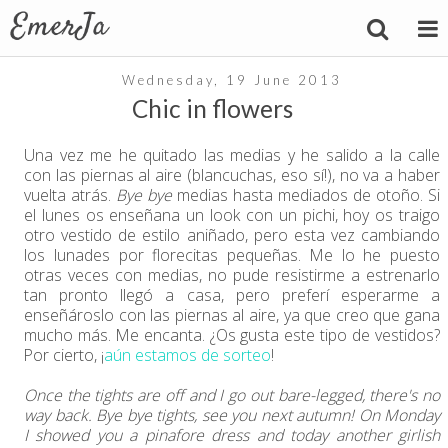
Wednesday, 19 June 2013
Chic in flowers
Una vez me he quitado las medias y he salido a la calle
con las piernas al aire (blancuchas, eso sí!), no va a haber
vuelta atrás.
Bye bye
medias hasta mediados de otoño. Si
el lunes os enseñana un look con un pichi, hoy os traigo
otro vestido de estilo aniñado, pero esta vez cambiando
los lunades por florecitas pequeñas. Me lo he puesto
otras veces con medias, no pude resistirme a estrenarlo
tan pronto llegó a casa, pero preferí esperarme a
enseñároslo con las piernas al aire, ya que creo que gana
mucho más. Me encanta. ¿Os gusta este tipo de vestidos?
Por cierto, ¡
aún estamos de sorteo
!
Once the tights are off and I go out bare-legged, there's no
way back. Bye bye tights, see you next autumn! On Monday
I showed you a pinafore dress and today another girlish