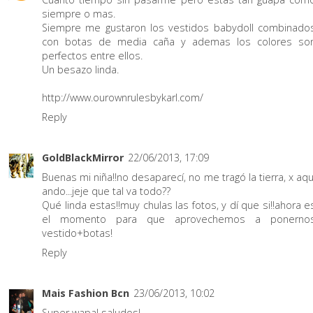
siempre o mas.
Siempre me gustaron los vestidos babydoll combinado
con botas de media caña y ademas los colores so
perfectos entre ellos.
Un besazo linda.
http://www.ourownrulesbykarl.com/
Reply
GoldBlackMirror
22/06/2013, 17:09
Buenas mi niña!!no desaparecí, no me tragó la tierra, x aqu
ando...jeje que tal va todo??
Qué linda estas!!muy chulas las fotos, y dí que si!!ahora e
el momento para que aprovechemos a ponerno
vestido+botas!
Reply
Mais Fashion Bcn
23/06/2013, 10:02
Super wapa! saludos!