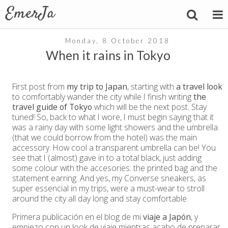
Monday, 8 October 2018
When it rains in Tokyo
First post from
my trip to Japan
, starting with
a travel look
to comfortably wander the city while I finish writing
the
travel guide of Tokyo
which will be the next post. Stay
tuned! So, back to what I wore, I must begin saying that it
was a rainy day with some light showers and the umbrella
(that we could borrow from the hotel) was the main
accessory. How cool a transparent umbrella can be! You
see that I (almost) gave in to a total black, just adding
some colour with the accesories: the printed bag and the
statement earring. And yes, my Converse sneakers, as
super essencial in my trips, were a must-wear to stroll
around the city all day long and stay comfortable.
Primera publicación en el blog de mi
viaje a Japón
, y
empiezo con un look de viaje mientras acabo de preparar