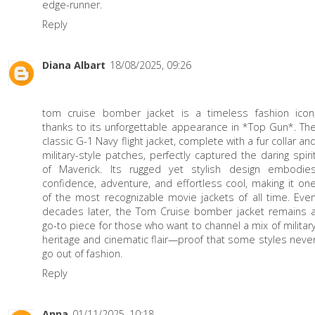
edge-runner.
Reply
Diana Albart
18/08/2025, 09:26
tom cruise bomber jacket
is a timeless fashion icon
thanks to its unforgettable appearance in *Top Gun*. Th
classic G-1 Navy flight jacket, complete with a fur collar an
military-style patches, perfectly captured the daring spiri
of Maverick. Its rugged yet stylish design embodie
confidence, adventure, and effortless cool, making it on
of the most recognizable movie jackets of all time. Eve
decades later, the Tom Cruise bomber jacket remains 
go-to piece for those who want to channel a mix of militar
heritage and cinematic flair—proof that some styles neve
go out of fashion.
Reply
Anna
01/11/2025, 10:18