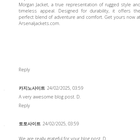
Morgan Jacket
, a true representation of rugged style an
timeless appeal. Designed for durability, it offers th
perfect blend of adventure and comfort. Get yours now a
Arsenaljackets.com.
Reply
카지노사이트
24/02/2025, 03:59
A very awesome blog post. D.
Reply
토토사이트
24/02/2025, 03:59
We are really grateful for your blog post. D.