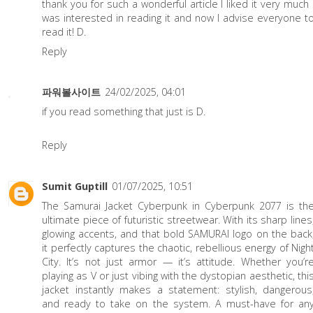
thank you for such a wonderful article I liked it very much 
was interested in reading it and now I advise everyone t
read it! D.
Reply
파워볼사이트
24/02/2025, 04:01
if you read something that just is D.
Reply
Sumit Guptill
01/07/2025, 10:51
The
Samurai Jacket Cyberpunk
in Cyberpunk 2077 is th
ultimate piece of futuristic streetwear. With its sharp lines
glowing accents, and that bold SAMURAI logo on the back
it perfectly captures the chaotic, rebellious energy of Nigh
City. It’s not just armor — it’s attitude. Whether you’r
playing as V or just vibing with the dystopian aesthetic, thi
jacket instantly makes a statement: stylish, dangerous
and ready to take on the system. A must-have for an