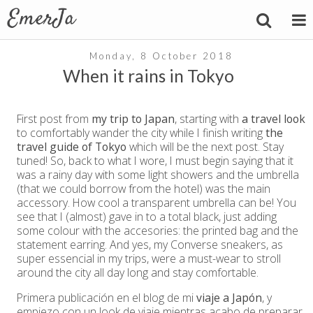
Monday, 8 October 2018
When it rains in Tokyo
First post from
my trip to Japan
, starting with
a travel look
to comfortably wander the city while I finish writing
the
travel guide of Tokyo
which will be the next post. Stay
tuned! So, back to what I wore, I must begin saying that it
was a rainy day with some light showers and the umbrella
(that we could borrow from the hotel) was the main
accessory. How cool a transparent umbrella can be! You
see that I (almost) gave in to a total black, just adding
some colour with the accesories: the printed bag and the
statement earring. And yes, my Converse sneakers, as
super essencial in my trips, were a must-wear to stroll
around the city all day long and stay comfortable.
Primera publicación en el blog de mi
viaje a Japón
, y
empiezo con un look de viaje mientras acabo de preparar