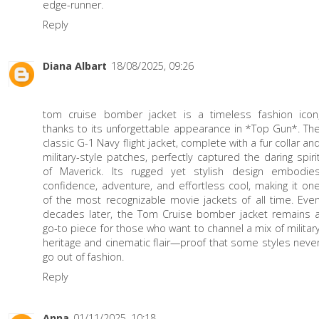
edge-runner.
Reply
Diana Albart
18/08/2025, 09:26
tom cruise bomber jacket
is a timeless fashion icon
thanks to its unforgettable appearance in *Top Gun*. Th
classic G-1 Navy flight jacket, complete with a fur collar an
military-style patches, perfectly captured the daring spiri
of Maverick. Its rugged yet stylish design embodie
confidence, adventure, and effortless cool, making it on
of the most recognizable movie jackets of all time. Eve
decades later, the Tom Cruise bomber jacket remains 
go-to piece for those who want to channel a mix of militar
heritage and cinematic flair—proof that some styles neve
go out of fashion.
Reply
Anna
01/11/2025, 10:18