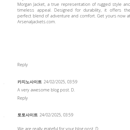
Morgan Jacket
, a true representation of rugged style an
timeless appeal. Designed for durability, it offers th
perfect blend of adventure and comfort. Get yours now a
Arsenaljackets.com.
Reply
카지노사이트
24/02/2025, 03:59
A very awesome blog post. D.
Reply
토토사이트
24/02/2025, 03:59
We are really grateful for your blog post. D.