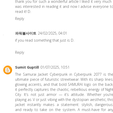
thank you for such a wonderful article I liked it very much 
was interested in reading it and now I advise everyone t
read it! D.
Reply
파워볼사이트
24/02/2025, 04:01
if you read something that just is D.
Reply
Sumit Guptill
01/07/2025, 10:51
The
Samurai Jacket Cyberpunk
in Cyberpunk 2077 is th
ultimate piece of futuristic streetwear. With its sharp lines
glowing accents, and that bold SAMURAI logo on the back
it perfectly captures the chaotic, rebellious energy of Nigh
City. It’s not just armor — it’s attitude. Whether you’r
playing as V or just vibing with the dystopian aesthetic, thi
jacket instantly makes a statement: stylish, dangerous
and ready to take on the system. A must-have for an