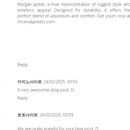
Morgan Jacket
, a true representation of rugged style an
timeless appeal. Designed for durability, it offers th
perfect blend of adventure and comfort. Get yours now a
Arsenaljackets.com.
Reply
카지노사이트
24/02/2025, 03:59
A very awesome blog post. D.
Reply
토토사이트
24/02/2025, 03:59
We are really grateful for your blog post. D.