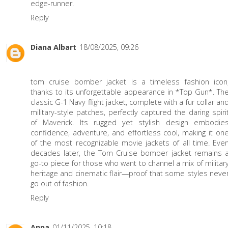
edge-runner.
Reply
Diana Albart
18/08/2025, 09:26
tom cruise bomber jacket
is a timeless fashion icon
thanks to its unforgettable appearance in *Top Gun*. Th
classic G-1 Navy flight jacket, complete with a fur collar an
military-style patches, perfectly captured the daring spiri
of Maverick. Its rugged yet stylish design embodie
confidence, adventure, and effortless cool, making it on
of the most recognizable movie jackets of all time. Eve
decades later, the Tom Cruise bomber jacket remains 
go-to piece for those who want to channel a mix of militar
heritage and cinematic flair—proof that some styles neve
go out of fashion.
Reply
Anna
01/11/2025, 10:18