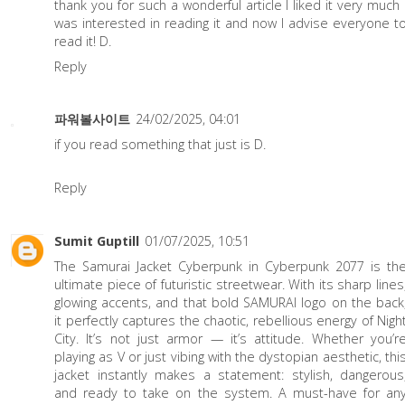
thank you for such a wonderful article I liked it very much 
was interested in reading it and now I advise everyone t
read it! D.
Reply
파워볼사이트
24/02/2025, 04:01
if you read something that just is D.
Reply
Sumit Guptill
01/07/2025, 10:51
The
Samurai Jacket Cyberpunk
in Cyberpunk 2077 is th
ultimate piece of futuristic streetwear. With its sharp lines
glowing accents, and that bold SAMURAI logo on the back
it perfectly captures the chaotic, rebellious energy of Nigh
City. It’s not just armor — it’s attitude. Whether you’r
playing as V or just vibing with the dystopian aesthetic, thi
jacket instantly makes a statement: stylish, dangerous
and ready to take on the system. A must-have for an