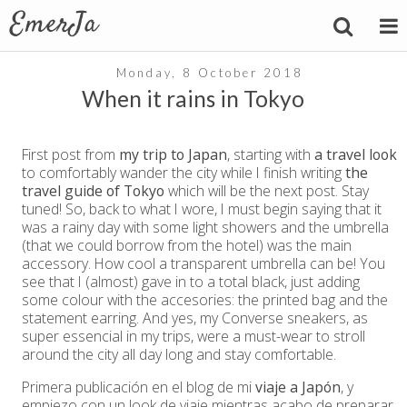
Monday, 8 October 2018
When it rains in Tokyo
First post from
my trip to Japan
, starting with
a travel look
to comfortably wander the city while I finish writing
the
travel guide of Tokyo
which will be the next post. Stay
tuned! So, back to what I wore, I must begin saying that it
was a rainy day with some light showers and the umbrella
(that we could borrow from the hotel) was the main
accessory. How cool a transparent umbrella can be! You
see that I (almost) gave in to a total black, just adding
some colour with the accesories: the printed bag and the
statement earring. And yes, my Converse sneakers, as
super essencial in my trips, were a must-wear to stroll
around the city all day long and stay comfortable.
Primera publicación en el blog de mi
viaje a Japón
, y
empiezo con un look de viaje mientras acabo de preparar