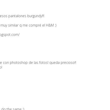
esos pantalones burgundy!!!
muy similar q me compré el H&M :)
blogspot.com/
ue con photoshop de las fotos! queda precioso!!
o!
t do the same :)