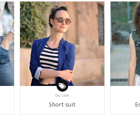
Diy,
Look
Short suit
E