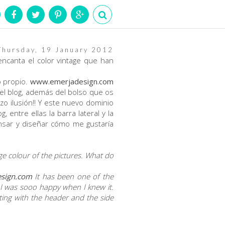
Thursday, 19 January 2012
encanta el color vintage que han
o propio.
www.emerjadesign.com
del blog, además del bolso que os
zo ilusión!! Y este nuevo dominio
 entre ellas la barra lateral y la
sar y diseñar cómo me gustaría
age colour of the pictures. What do
sign.com
It has been one of the
 I was sooo happy when I knew it.
rting with the header and the side