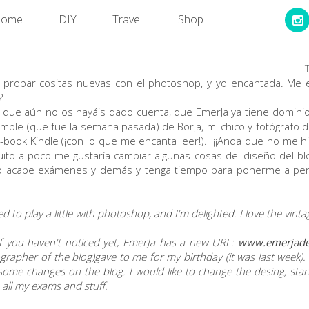
ome
DIY
Travel
Shop
ía probar cositas nuevas con el photoshop, y yo encantada. Me 
?
 que aún no os hayáis dado cuenta, que EmerJa ya tiene domini
mple (que fue la semana pasada) de Borja, mi chico y fotógrafo 
book Kindle (¡con lo que me encanta leer!). ¡¡Anda que no me hi
ito a poco me gustaría cambiar algunas cosas del diseño del blog,
o acabe exámenes y demás y tenga tiempo para ponerme a pen
to play a little with photoshop, and I'm delighted. I love the vint
 if you haven't noticed yet, EmerJa has a new URL:
www.emerjade
rapher of the blog)gave to me for my birthday (it was last week).
 some changes on the blog. I would like to change the desing, sta
sh all my exams and stuff.