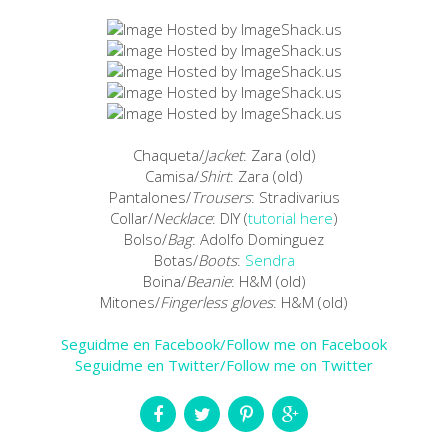
Chaqueta/
Jacket
: Zara (old)
Camisa/
Shirt
: Zara (old)
Pantalones/
Trousers
: Stradivarius
Collar/
Necklace
: DIY (
tutorial here
)
Bolso/
Bag
: Adolfo Dominguez
Botas/
Boots
:
Sendra
Boina/
Beanie
: H&M (old)
Mitones/
Fingerless gloves
: H&M (old)
Seguidme en Facebook/Follow me on Facebook
Seguidme en Twitter/Follow me on Twitter