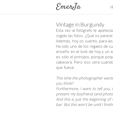
H
Vintage in Burgundy
Esta vez al fotógrafo le apetec
cogido las fotos. ¿Qué os parece
Además, hoy os cuento, para las
Ha sido uno de los regalos de cu
enseño en el look de hoy y un e-
es sólo el principio, porque poqu
cabecera. Pero eso será cuand
que fuese.
This time the photographer wanted 
you think?
Furthermore, I want to tell you,
present my boyfriend (and photog
And this is just the beginning of
bar. But this won't be until I fini