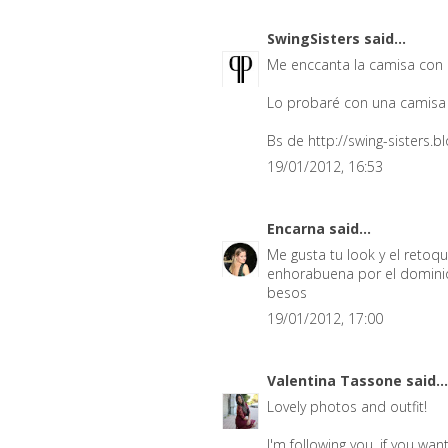
SwingSisters
said...
Me enccanta la camisa con 
Lo probaré con una camisa 
Bs de http://swing-sisters.
19/01/2012, 16:53
Encarna
said...
Me gusta tu look y el retoq
enhorabuena por el domini
besos
19/01/2012, 17:00
Valentina Tassone
said...
Lovely photos and outfit!
I'm following you, if you wan