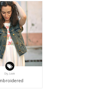
Diy,
Look
mbroidered