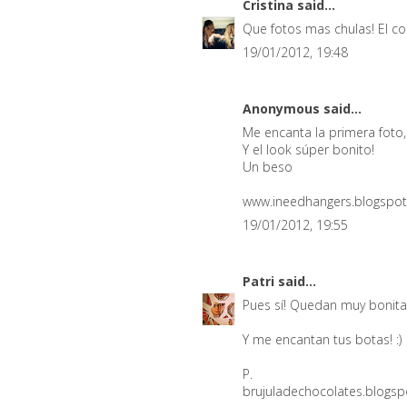
Cristina
said...
Que fotos mas chulas! El col
19/01/2012, 19:48
Anonymous said...
Me encanta la primera foto
Y el look súper bonito!
Un beso
www.ineedhangers.blogspo
19/01/2012, 19:55
Patri
said...
Pues sí! Quedan muy bonitas 
Y me encantan tus botas! :)
P.
brujuladechocolates.blogs