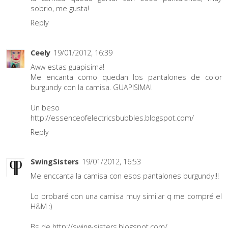
sobrio, me gusta!
Reply
Ceely
19/01/2012, 16:39
Aww estas guapisima!
Me encanta como quedan los pantalones de color
burgundy con la camisa. GUAPISIMA!
Un beso
http://essenceofelectricsbubbles.blogspot.com/
Reply
SwingSisters
19/01/2012, 16:53
Me enccanta la camisa con esos pantalones burgundy!!!
Lo probaré con una camisa muy similar q me compré el
H&M :)
Bs de http://swing-sisters.blogspot.com/