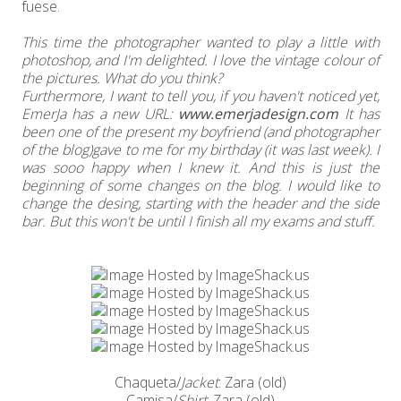
fuese.
This time the photographer wanted to play a little with
photoshop, and I'm delighted. I love the vintage colour of
the pictures. What do you think?
Furthermore, I want to tell you, if you haven't noticed yet,
EmerJa has a new URL:
www.emerjadesign.com
It has
been one of the present my boyfriend (and photographer
of the blog)gave to me for my birthday (it was last week). I
was sooo happy when I knew it. And this is just the
beginning of some changes on the blog. I would like to
change the desing, starting with the header and the side
bar. But this won't be until I finish all my exams and stuff.
Chaqueta/
Jacket
: Zara (old)
Camisa/
Shirt
: Zara (old)