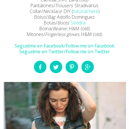
Pantalones/
Trousers
: Stradivarius
Collar/
Necklace
: DIY (
tutorial here
)
Bolso/
Bag
: Adolfo Dominguez
Botas/
Boots
:
Sendra
Boina/
Beanie
: H&M (old)
Mitones/
Fingerless gloves
: H&M (old)
Seguidme en Facebook/Follow me on Facebook
Seguidme en Twitter/Follow me on Twitter