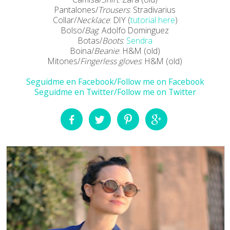
Pantalones/
Trousers
: Stradivarius
Collar/
Necklace
: DIY (
tutorial here
)
Bolso/
Bag
: Adolfo Dominguez
Botas/
Boots
:
Sendra
Boina/
Beanie
: H&M (old)
Mitones/
Fingerless gloves
: H&M (old)
Seguidme en Facebook/Follow me on Facebook
Seguidme en Twitter/Follow me on Twitter