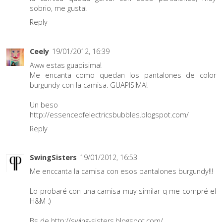
sobrio, me gusta!
Reply
Ceely
19/01/2012, 16:39
Aww estas guapisima!
Me encanta como quedan los pantalones de color
burgundy con la camisa. GUAPISIMA!
Un beso
http://essenceofelectricsbubbles.blogspot.com/
Reply
SwingSisters
19/01/2012, 16:53
Me enccanta la camisa con esos pantalones burgundy!!!
Lo probaré con una camisa muy similar q me compré el
H&M :)
Bs de http://swing-sisters.blogspot.com/