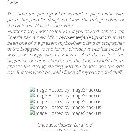
fuese.
This time the photographer wanted to play a little with
photoshop, and I'm delighted. I love the vintage colour of
the pictures. What do you think?
Furthermore, I want to tell you, if you haven't noticed yet,
EmerJa has a new URL:
www.emerjadesign.com
It has
been one of the present my boyfriend (and photographer
of the blog)gave to me for my birthday (it was last week). I
was sooo happy when I knew it. And this is just the
beginning of some changes on the blog. I would like to
change the desing, starting with the header and the side
bar. But this won't be until I finish all my exams and stuff.
Chaqueta/
Jacket
: Zara (old)
Camisa/
Shirt
: Zara (old)