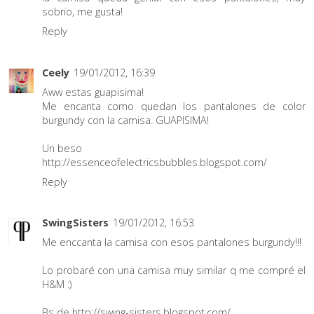
sobrio, me gusta!
Reply
Ceely
19/01/2012, 16:39
Aww estas guapisima!
Me encanta como quedan los pantalones de color
burgundy con la camisa. GUAPISIMA!
Un beso
http://essenceofelectricsbubbles.blogspot.com/
Reply
SwingSisters
19/01/2012, 16:53
Me enccanta la camisa con esos pantalones burgundy!!!
Lo probaré con una camisa muy similar q me compré el
H&M :)
Bs de http://swing-sisters.blogspot.com/