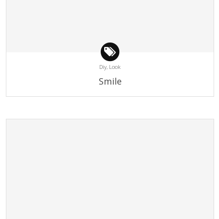
Diy,
Look
Smile