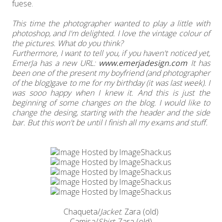
fuese.
This time the photographer wanted to play a little with
photoshop, and I'm delighted. I love the vintage colour of
the pictures. What do you think?
Furthermore, I want to tell you, if you haven't noticed yet,
EmerJa has a new URL:
www.emerjadesign.com
It has
been one of the present my boyfriend (and photographer
of the blog)gave to me for my birthday (it was last week). I
was sooo happy when I knew it. And this is just the
beginning of some changes on the blog. I would like to
change the desing, starting with the header and the side
bar. But this won't be until I finish all my exams and stuff.
Chaqueta/
Jacket
: Zara (old)
Camisa/
Shirt
: Zara (old)