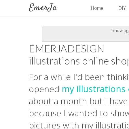
Home
DIY
Showing 
EMERJADESIGN
illustrations online sho
For a while I'd been thinki
opened
my illustrations
about a month but I have 
because I wanted to sho
pictures with my illustrat