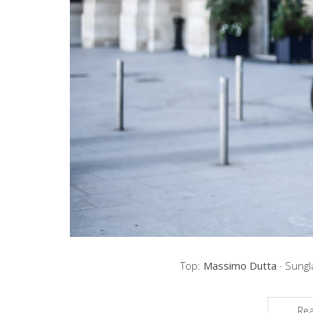
Top:
Massimo Dutta
· Sung
Re