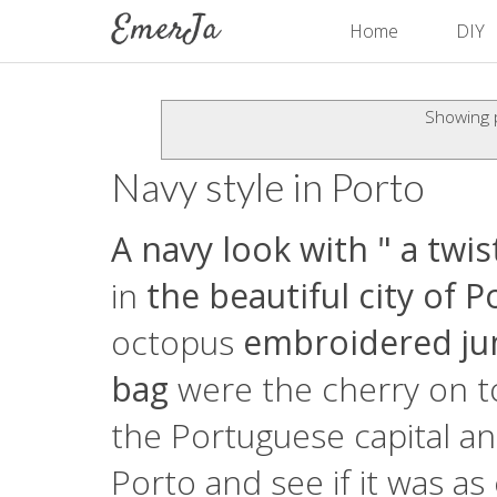
Home
DIY
Showing p
Navy style in Porto
A navy look with " a twis
in
the beautiful city of P
octopus
embroidered ju
bag
were the cherry on to
the Portuguese capital and
Porto and see if it was as