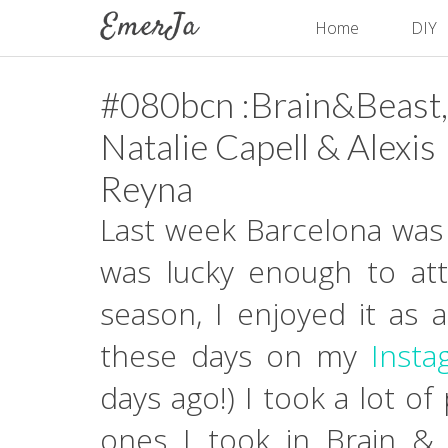
Home
DIY
#080bcn :Brain&Beast,
Natalie Capell & Alexis
Reyna
Last week Barcelona was l
was lucky enough to at
season, I enjoyed it as 
these days on my
Insta
days ago!) I took a lot o
ones I took in Brain & 