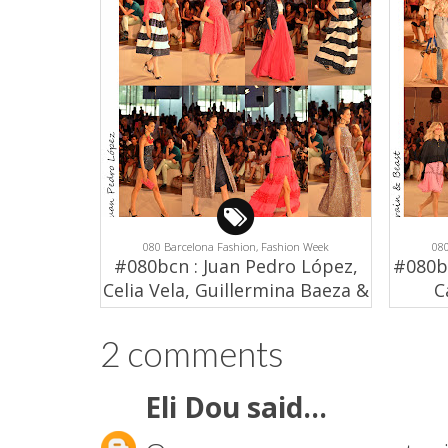
080 Barcelona Fashion,
Fashion Week
08
#080bcn : Juan Pedro López,
#080bc
Celia Vela, Guillermina Baeza &
C
Escorpión
2 comments
Eli Dou
said...