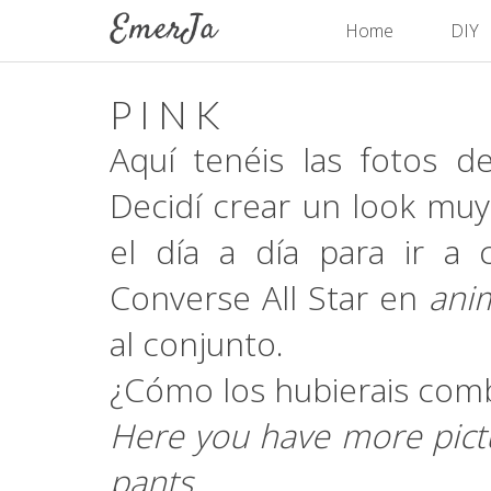
Home
DIY
P I N K
Aquí tenéis las fotos d
Decidí crear un look mu
el día a día para ir a 
Converse All Star en
anim
al conjunto.
¿Cómo los hubierais com
Here you have more pictur
pants.