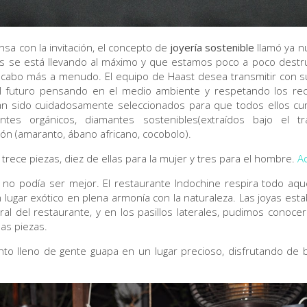
sa con la invitación, el concepto de
joyería sostenible
llamó ya n
sos se está llevando al máximo y que estamos poco a poco destr
a cabo más a menudo. El equipo de Haast desea transmitir con s
l futuro pensando en el medio ambiente y respetando los rec
n sido cuidadosamente seleccionados para que todos ellos cump
antes orgánicos, diamantes sostenibles(extraídos bajo el 
ión (amaranto, ábano africano, cocobolo).
trece piezas, diez de ellas para la mujer y tres para el hombre.
A
o no podía ser mejor. El restaurante Indochine respira todo aqu
lugar exótico en plena armonía con la naturaleza. Las joyas es
ral del restaurante, y en los pasillos laterales, pudimos conoc
las piezas.
ento lleno de gente guapa en un lugar precioso, disfrutando de