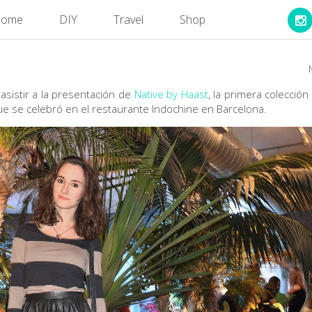
ome
DIY
Travel
Shop
 asistir a la presentación de
Native by Haast
, la primera colección
que se celebró en el restaurante Indochine en Barcelona.