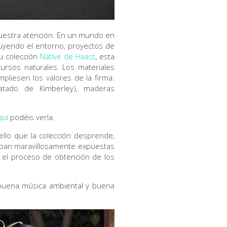
uestra atención. En un mundo en
uyendo el entorno, proyectos de
u colección
Native de Haast
, esta
ursos naturales. Los materiales
liesen los valores de la firma:
tratado de Kimberley), maderas
quí
podéis verla.
ello que la colección desprende,
taban maravillosamente expuestas
er el proceso de obtención de los
 buena música ambiental y buena