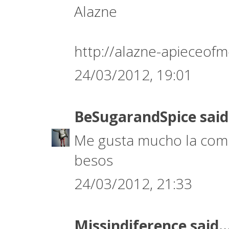
Alazne
http://alazne-apieceof
24/03/2012, 19:01
BeSugarandSpice
said
Me gusta mucho la comb
besos
24/03/2012, 21:33
Missindiference
said..