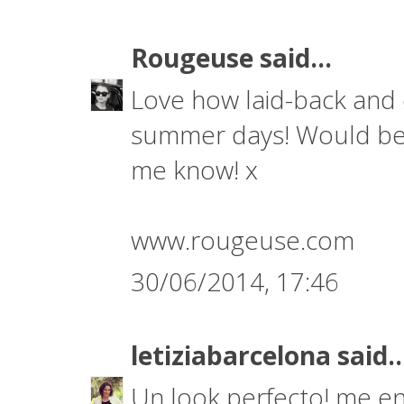
Rougeuse
said...
Love how laid-back and e
summer days! Would be g
me know! x
www.rougeuse.com
30/06/2014, 17:46
letiziabarcelona
said..
Un look perfecto! me en