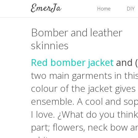
Home
DIY
Bomber and leather
skinnies
Red bomber jacket
and (
two main garments in thi
colour of the jacket gives
ensemble. A cool and soph
I love. ¿What do you thin
part; flowers, neck bow a