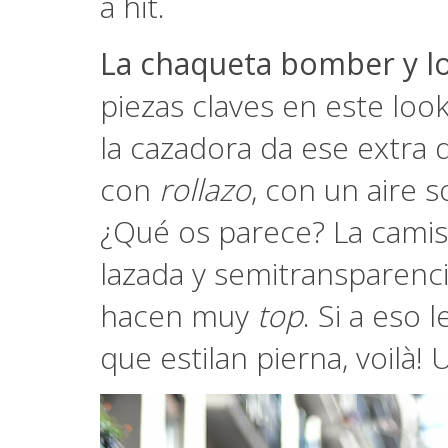
a hit.
La chaqueta bomber y lo
piezas claves en este loo
la cazadora da ese extra 
con
rollazo
, con un aire s
¿Qué os parece? La camisa
lazada y semitransparenci
hacen muy
top
. Si a eso
que estilan pierna, voilà! U