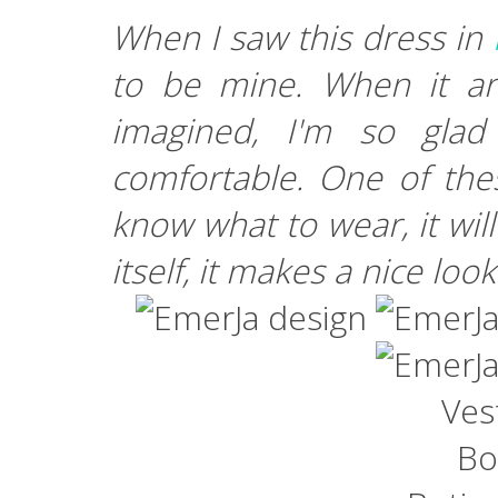
When I saw this dress in
to be mine. When it ar
imagined, I'm so glad
comfortable. One of th
know what to wear, it wil
itself, it makes a nice loo
Ves
Bo