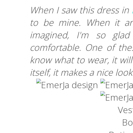
When I saw this dress in
to be mine. When it ar
imagined, I'm so glad
comfortable. One of th
know what to wear, it wil
itself, it makes a nice loo
Ves
Bo