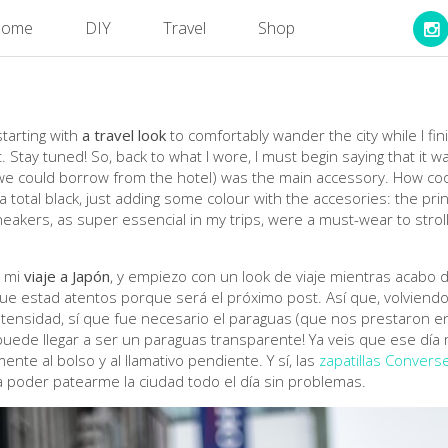
ome
DIY
Travel
Shop
 starting with
a travel look
to comfortably wander the city while I fin
. Stay tuned! So, back to what I wore, I must begin saying that it w
we could borrow from the hotel) was the main accessory. How coo
o a total black, just adding some colour with the accesories: the p
akers, as super essencial in my trips, were a must-wear to stroll 
e mi
viaje a Japón
, y empiezo con un look de viaje mientras acabo
ue estad atentos porque será el próximo post. Así que, volviendo 
intensidad, sí que fue necesario el paraguas (que nos prestaron en
 puede llegar a ser un paraguas transparente! Ya veis que ese día 
nte al bolso y al llamativo pendiente. Y sí, las
zapatillas Convers
 poder patearme la ciudad todo el día sin problemas.