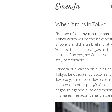
H
When it rains in Tokyo
First post from
my trip to Japan
,
Tokyo
which will be the next post
showers and the umbrella (that 
You see that I (almost) gave in t
earring. And yes, my Converse sne
stay comfortable.
Primera publicación en el blog d
Tokyo
. Le queda muy poco, así q
lluvioso y, aunque no llovió con 
el accesorio principal. ¡Qué cool
negro, relegando el color simpleme
mis viajes, me acompañaron para